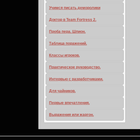
Учимся писать деморолики
Доктор в Team Fortress 2.
Проба пера. Шпион.
Таблица поражений.
Классы игроков.
Практическое руководство.
Интервью с разработчиками.
Для чайников.
Первые впечатления.
Выражения или жаргон.