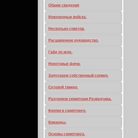
Общие сведения
Инженерные войска.
Несколько советов.
Расширенное руководство.
Гайд по игре.
Некоторые фичи.
Запускаем собственный сервер.
Сетевой твикер.
Разгоняем скриптами Разведчика.
Кнопки в скриптинге.
Команды.
Основы скриптинга.