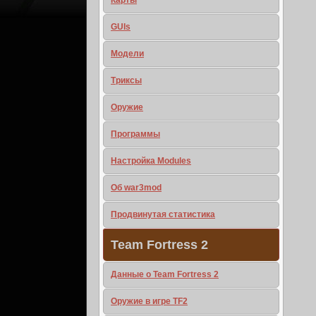
Карты
GUIs
Модели
Триксы
Оружие
Программы
Настройка Modules
Об war3mod
Продвинутая статистика
Team Fortress 2
Данные о Team Fortress 2
Оружие в игре TF2