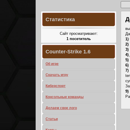
Д
Статистика
вы
Сайт просматривают:
Да
1 посетитель
1)
2)
3)
Counter-Strike 1.6
4)
5)
Об игре
6)
7)
Скачать игру
te
су
За
Киберспорт
9)
Ра
Консольные команды
Делаем свое лого
Статьи