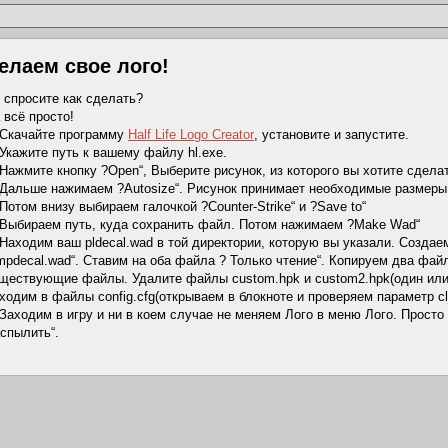
елаем свое лого!
 спросите как сделать?
 всё просто!
Скачайте программу
Half Life Logo Creator
, установите и запустите.
Укажите путь к вашему файлу hl.exe.
Нажмите кнопку ?Open“, Выберите рисунок, из которого вы хотите сделат
Дальше нажимаем ?Autosize“. Рисунок принимает необходимые размеры
Потом внизу выбираем галочкой ?Counter-Strike“ и ?Save to“
Выбираем путь, куда сохранить файл. Потом нажимаем ?Make Wad“
Находим ваш pldecal.wad в той директории, которую вы указали. Созда
mpdecal.wad“. Ставим на оба файла ? Только чтение“. Копируем два файла
ществующие файлы. Удалите файлы custom.hpk и custom2.hpk(один или
ходим в файлы config.cfg(открываем в блокноте и проверяем параметр cl
Заходим в игру и ни в коем случае не меняем Лого в меню Лого. Просто 
спылить“.